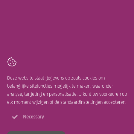
Sunstock
Talhoutweg 16,
8171 MB
Vaassen
+31 578 677 222
Contact
Algemene voorwaarden
Deze website slaat gegevens op zoals cookies om
Cookie statement
belangrijke sitefuncties mogelijk te maken, waaronder
Disclaimer
analyse, targeting en personalisatie. U kunt uw voorkeuren op
Privacy statement
elk moment wijzigen of de standaardinstellingen accepteren.
Necessary