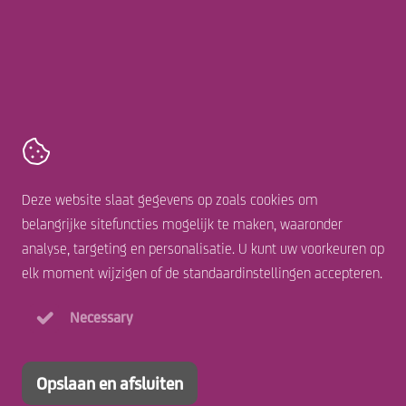
Sunstock
Talhoutweg 16,
8171 MB
Vaassen
+31 578 677 222
Contact
Algemene voorwaarden
Deze website slaat gegevens op zoals cookies om
Cookie statement
belangrijke sitefuncties mogelijk te maken, waaronder
Disclaimer
analyse, targeting en personalisatie. U kunt uw voorkeuren op
Privacy statement
elk moment wijzigen of de standaardinstellingen accepteren.
Necessary
Opslaan en afsluiten
A StellaGroup company
© 2026 Sunstock