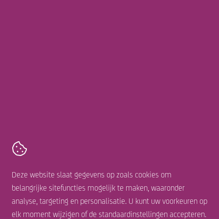
Werken bij
Webshop
Over ons
Volg ons online
Sunstock
Talhoutweg 16,
8171 MB
Vaassen
+31 578 677 222
Contact
Algemene voorwaarden
Deze website slaat gegevens op zoals cookies om
Cookie statement
belangrijke sitefuncties mogelijk te maken, waaronder
Disclaimer
analyse, targeting en personalisatie. U kunt uw voorkeuren op
Privacy statement
elk moment wijzigen of de standaardinstellingen accepteren.