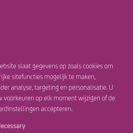
Sunstock
Talhoutweg 16,
8171 MB
Vaassen
+31 578 677 222
ebsite slaat gegevens op zoals cookies om
Contact
ijke sitefuncties mogelijk te maken,
Algemene voorwaarden
er analyse, targeting en personalisatie. U
Cookie statement
w voorkeuren op elk moment wijzigen of de
Disclaimer
ardinstellingen accepteren.
Privacy statement
ecessary